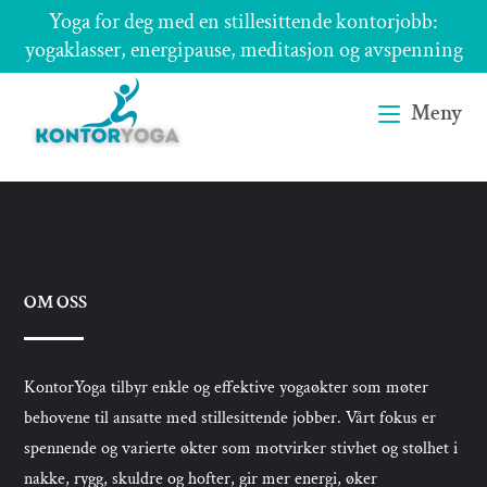
Skip
Yoga for deg med en stillesittende kontorjobb:
to
yogaklasser, energipause, meditasjon og avspenning
content
Meny
OM OSS
KontorYoga tilbyr enkle og effektive yogaøkter som møter
behovene til ansatte med stillesittende jobber. Vårt fokus er
spennende og varierte økter som motvirker stivhet og stølhet i
nakke, rygg, skuldre og hofter, gir mer energi, øker